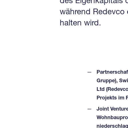
des Eigenkapitals 
während Redevco e
halten wird.
Partnerschaf
Gruppe), Sw
Ltd (Redevco
Projekts im 
Joint Venture
Wohnbauprog
niederschla