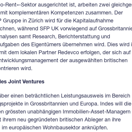
to-Rent»-Sektor ausgerichtet ist, arbeiten zwei gleichge
mit komplementären Kompetenzen zusammen. Der
 Gruppe in Zürich wird für die Kapitalaufnahme
eichnen, während SFP UK vorwiegend auf Grossbritanni
alysen samt Research, Berichterstattung und
Aufgaben des Eigentümers übernehmen wird. Dies wird 
it dem lokalen Partner Redevco erfolgen, der sich auf
ntwicklungsmanagement der ausgewählten britischen
trieren wird.
des Joint Ventures
über einen beträchtlichen Leistungsausweis im Bereich
sprojekte in Grossbritannien und Europa. Indes will di
en grössten unabhängigen Immobilien-Asset-Managern
t ihrem neu gegründeten britischen Ableger an ihre
ge im europäischen Wohnbausektor anknüpfen.