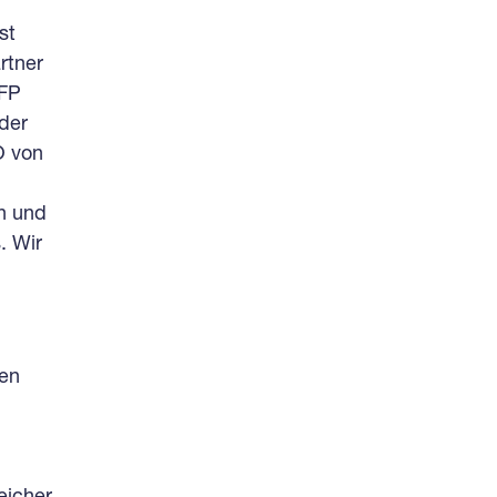
st
rtner
SFP
der
O von
h und
. Wir
hen
eicher