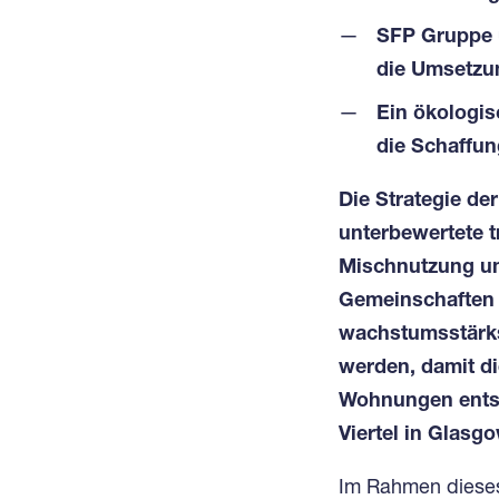
SFP Gruppe u
die Umsetzun
Ein ökologis
die Schaffu
Die Strategie de
unterbewertete t
Mischnutzung umz
Gemeinschaften h
wachstumsstärkst
werden, damit di
Wohnungen entste
Viertel in Glasgo
Im Rahmen dieses