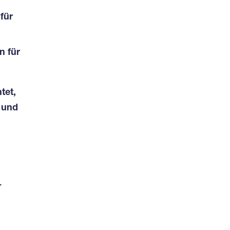
für
n für
tet,
 und
-