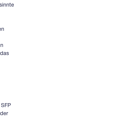
sinnte
en
in
 das
e SFP
 der