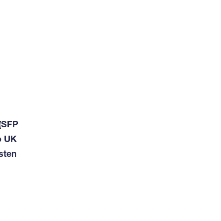
 (SFP
o UK
sten