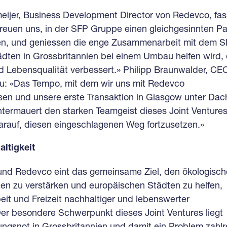
eijer, Business Development Director von Redevco, fas
reuen uns, in der SFP Gruppe einen gleichgesinnten Pa
n, und geniessen die enge Zusammenarbeit mit dem 
dten in Grossbritannien bei einem Umbau helfen wird, 
d Lebensqualität verbessert.» Philipp Braunwalder, CE
zu: «Das Tempo, mit dem wir uns mit Redevco
n und unsere erste Transaktion in Glasgow unter Dac
termauert den starken Teamgeist dieses Joint Ventures
arauf, diesen eingeschlagenen Weg fortzusetzen.»
ltigkeit
nd Redevco eint das gemeinsame Ziel, den ökologisc
en zu verstärken und europäischen Städten zu helfen,
eit und Freizeit nachhaltiger und lebenswerter
er besondere Schwerpunkt dieses Joint Ventures liegt
ngsnot in Grossbritannien und damit ein Problem zahlr