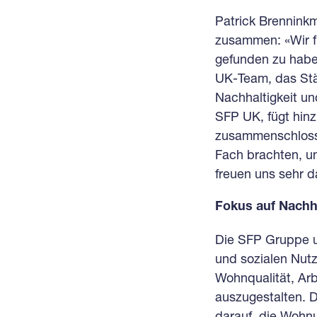
Patrick Brenninkm
zusammen: «Wir f
gefunden zu habe
UK-Team, das Stä
Nachhaltigkeit un
SFP UK, fügt hin
zusammenschlosse
Fach brachten, un
freuen uns sehr d
Fokus auf Nachha
Die SFP Gruppe u
und sozialen Nutz
Wohnqualität, Arb
auszugestalten. D
darauf, die Wohnu