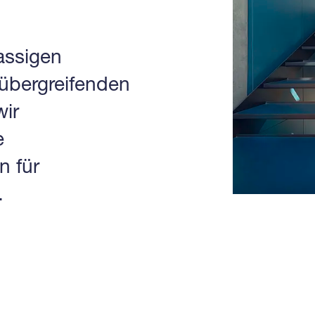
assigen
übergreifenden
ir
e
n für
.