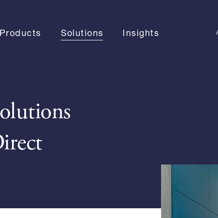
Products
Solutions
Insights
UB DEALS & JOINT VENTURES
KONTAKT
olutions
irect