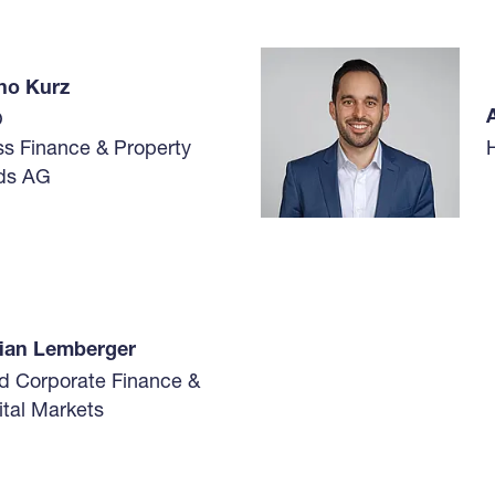
no Kurz
O
ss Finance & Property
ds AG
rian Lemberger
d Corporate Finance &
tal Markets