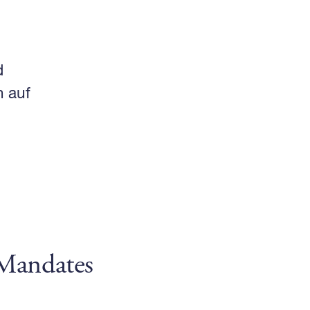
d
n auf
 Mandates