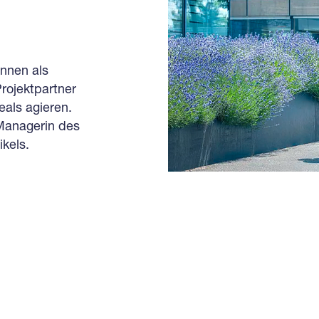
önnen als
rojektpartner
eals agieren.
 Managerin des
kels.