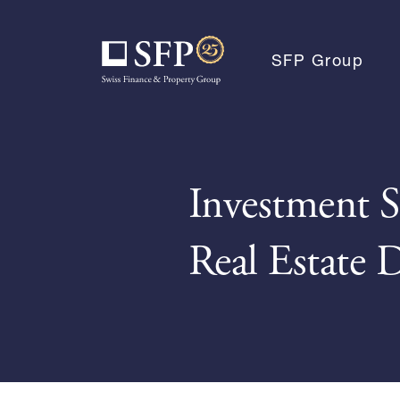
SFP Group
DIRECT MANDATES
CL
AUF DIESER SEITE
Investment S
Real Estate D