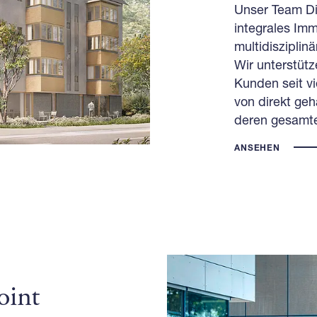
Unser Team Di
integrales Im
multidisziplin
Wir unterstüt
Kunden seit vi
von direkt ge
deren gesamte
ANSEHEN
oint