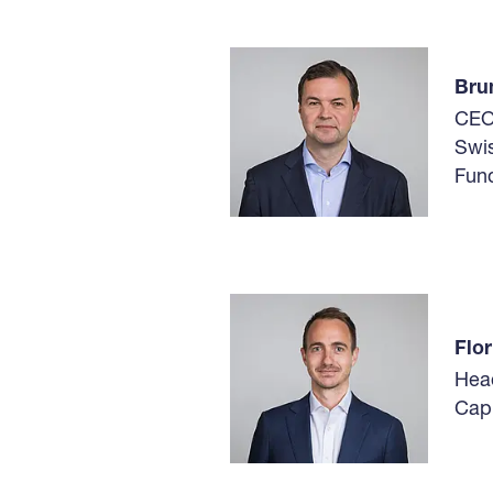
Bru
CE
Swi
Fun
Flo
Hea
Capi